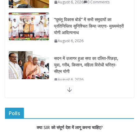
प्रतिनिधित्व सुनिश्चित किया जाएगा- मुख्यमंत्री
योगी आदित्यनाथ
August 6, 2026
सदन में उजागर हुआ सपा का दलित-पिछड़ा,
युवा, गरीब, किसान, महिला विरोधी चरित्र-
सीएम योगी
August 6, 2026
अम्बाला मण्डल ने रेल सेवा में उत्कृष्ट सेवाओं के
लिए रेलकर्मियों को किया सम्मानित
August 6, 2026
“भैराना धाम आंदोलन” हुआ समाप्त, प्रशासन
और धाम में बनी सहमति
Polls
August 6, 2026
0 Comments
क्या SIR को संपूर्ण देश में लागू करना चाहिए?
राज्य निर्वाचन आयुक्त ने की आगामी चुनावों की