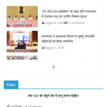
August 8, 2026
0 Comments
राज्यपाल ने हथकरघा दिवस पर घुमंतू जनजाति
महिलाओं को किया सम्मानित
August 7, 2026
राज्यपाल ने गोरखपुर में विज्ञान प्रदर्शनी का
किया अवलोकन
August 7, 2026
राज्य निर्वाचन आयुक्त ने राजकीय महाविद्यालय
में किया युवा मतदाताओं से संवाद
August 7, 2026
0 Comments
Polls
“घुमंतू विकास बोर्ड” में सभी समुदायों का
क्या SIR को संपूर्ण देश में लागू करना चाहिए?
प्रतिनिधित्व सुनिश्चित किया जाएगा- मुख्यमंत्री
योगी आदित्यनाथ