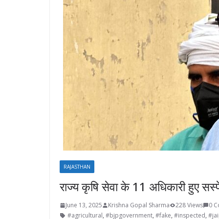
RAJASTHAN
राज्य कृषि सेवा के 11 अधिकारी हुए सस्प
June 13, 2025
Krishna Gopal Sharma
228 Views
0 
#agricultural
,
#bjpgovernment
,
#fake
,
#inspected
,
#ja