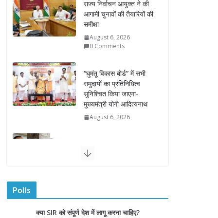
“घुमंतू विकास बोर्ड” में सभी
समुदायों का प्रतिनिधित्व
सुनिश्चित किया जाएगा-
मुख्यमंत्री योगी आदित्यनाथ
August 6, 2026
सदन में उजागर हुआ सपा का
दलित-पिछड़ा, युवा, गरीब,
किसान, महिला विरोधी चरित्र-
सीएम योगी
August 6, 2026
अम्बाला मण्डल ने रेल सेवा में
उत्कृष्ट सेवाओं के लिए
रेलकर्मियों को किया सम्मानित
August 6, 2026
Polls
“भैराना धाम आंदोलन” हुआ
क्या SIR को संपूर्ण देश में लागू करना चाहिए?
समाप्त, प्रशासन और धाम में