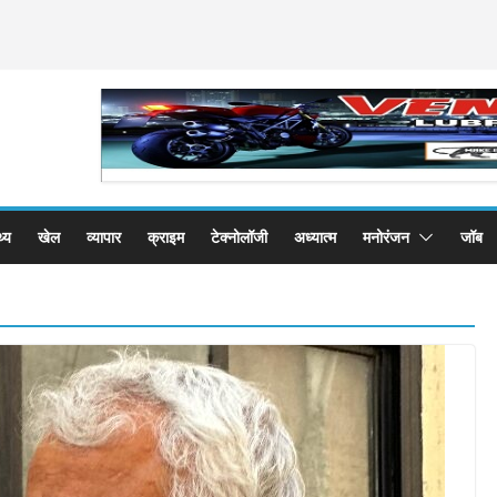
थ्य
खेल
व्यापार
क्राइम
टेक्नोलॉजी
अध्यात्म
मनोरंजन
जॉब