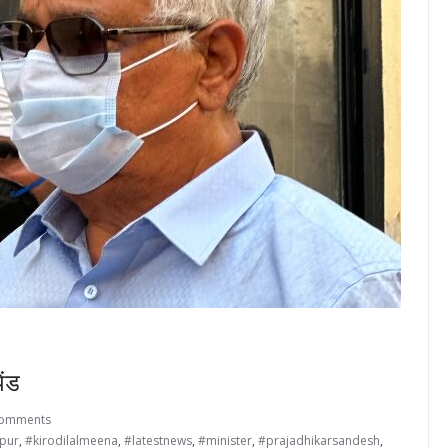
ेंड
Comments
ipur
,
#kirodilalmeena
,
#latestnews
,
#minister
,
#prajadhikarsandesh
,