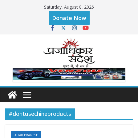
Skip
Saturday, August 8, 2026
to
Donate Now
content
#dontusechineproducts
UTTAR PRADESH