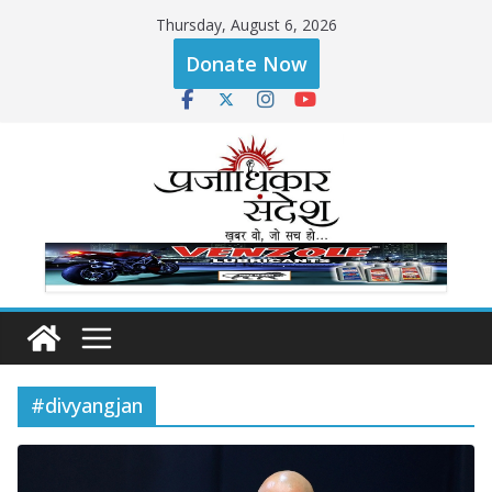
Skip
Thursday, August 6, 2026
to
Donate Now
content
#divyangjan