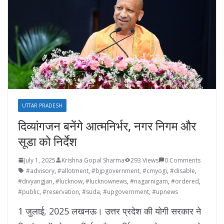
UTTAR PRADESH
दिव्यांगजन बनेंगे आत्मनिर्भर, नगर निगम और
सूडा को निर्देश
July 1, 2025
Krishna Gopal Sharma
293 Views
0 Comments
#advisory
,
#allotment
,
#bjpgovernment
,
#cmyogi
,
#disable
,
#divyangjan
,
#lucknow
,
#lucknownews
,
#nagarnigam
,
#ordered
,
#public
,
#reservation
,
#suda
,
#upgovernment
,
#upnews
1 जुलाई, 2025 लखनऊ। उत्तर प्रदेश की योगी सरकार ने