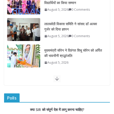
लालकोठी विकास समिति ने सांसद डॉ अल्का
गुर्जर को दिया ज्ञापन
August 5, 2026
0 Comments
मुख्यमंत्री सोरेन ने दिवंगत शिबू सोरेन को अर्पित
की भावभीनी श्रद्धांजलि
August 5, 2026
रोडवेज बसों में वरिष्ठ महिलाओं को मिलेगी
नि:शुल्क यात्रा सुविधा
August 5, 2026
वरिष्ठ नागरिकों हेतु ‘राजस्थान वाहिनी भारत
गौरव ट्रेन’ हुई रवाना
August 5, 2026
0 Comments
Polls
डिप्टी सीएम ने ‘उड़ान इंडक्शन 2026’ में
क्या SIR को संपूर्ण देश में लागू करना चाहिए?
विद्यार्थियों का किया सम्मान