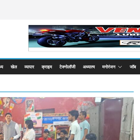
थ्य
खेल
व्यापार
क्राइम
टेक्नोलॉजी
अध्यात्म
मनोरंजन
जॉब