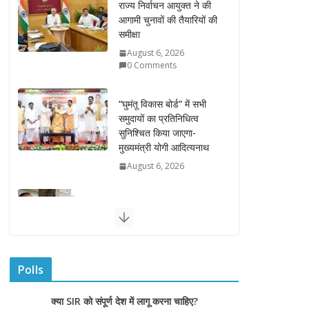
“घुमंतू विकास बोर्ड” में सभी
समुदायों का प्रतिनिधित्व
सुनिश्चित किया जाएगा-
मुख्यमंत्री योगी आदित्यनाथ
August 6, 2026
सदन में उजागर हुआ सपा का
दलित-पिछड़ा, युवा, गरीब,
किसान, महिला विरोधी चरित्र-
सीएम योगी
August 6, 2026
अम्बाला मण्डल ने रेल सेवा में
उत्कृष्ट सेवाओं के लिए
रेलकर्मियों को किया सम्मानित
August 6, 2026
Polls
“भैराना धाम आंदोलन” हुआ
क्या SIR को संपूर्ण देश में लागू करना चाहिए?
समाप्त, प्रशासन और धाम में