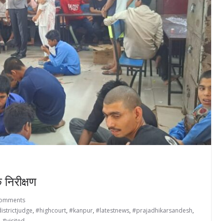
निरीक्षण
Comments
istrictjudge
,
#highcourt
,
#kanpur
,
#latestnews
,
#prajadhikarsandesh
,
,
#visited