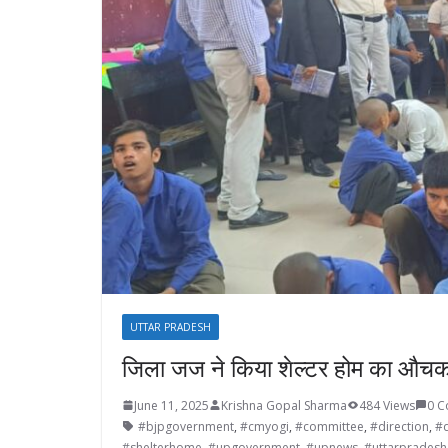
UTTAR PRADESH
जिला जज ने किया शेल्टर होम का औचक 
June 11, 2025
Krishna Gopal Sharma
484 Views
0 
#bjpgovernment
,
#cmyogi
,
#committee
,
#direction
,
#d
#shelterhome
,
#upgovernment
,
#upnews
,
#uttarpradesh