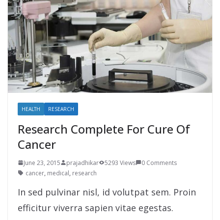
HEALTH
RESEARCH
Research Complete For Cure Of
Cancer
June 23, 2015
prajadhikar
5293 Views
0 Comments
cancer
,
medical
,
research
In sed pulvinar nisl, id volutpat sem. Proin
efficitur viverra sapien vitae egestas.