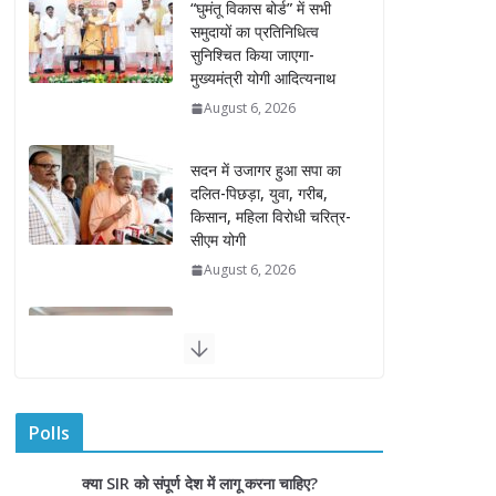
“घुमंतू विकास बोर्ड” में सभी
समुदायों का प्रतिनिधित्व
सुनिश्चित किया जाएगा-
मुख्यमंत्री योगी आदित्यनाथ
August 6, 2026
सदन में उजागर हुआ सपा का
दलित-पिछड़ा, युवा, गरीब,
किसान, महिला विरोधी चरित्र-
सीएम योगी
August 6, 2026
अम्बाला मण्डल ने रेल सेवा में
उत्कृष्ट सेवाओं के लिए
रेलकर्मियों को किया सम्मानित
August 6, 2026
Polls
“भैराना धाम आंदोलन” हुआ
क्या SIR को संपूर्ण देश में लागू करना चाहिए?
समाप्त, प्रशासन और धाम में