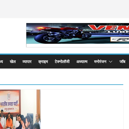
थ्य
खेल
व्यापार
क्राइम
टेक्नोलॉजी
अध्यात्म
मनोरंजन
जॉब