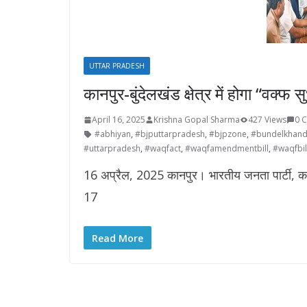
UTTAR PRADESH
कानपुर-बुंदेलखंड क्षेत्र में होगा “व
April 16, 2025
Krishna Gopal Sharma
427 Views
0 
#abhiyan
,
#bjputtarpradesh
,
#bjpzone
,
#bundelkhan
#uttarpradesh
,
#waqfact
,
#waqfamendmentbill
,
#waqfbil
16 अप्रैल, 2025 कानपुर। भारतीय जनता पार्टी, कानप
17
Read More