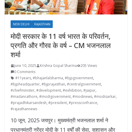
NEW DELHI
RAJASTHAN
मोदी सरकार के 11 वर्ष भारत के परिवर्तन,
प्रगति और गौरव के वर्ष – CM भजनलाल
शर्मा
June 10, 2025
Krishna Gopal Sharma
205 Views
0 Comments
#11years
,
#bhajanlalsharma
,
#bjpgovernment
,
#bjpheadquarter
,
#bjprajasthan
,
#centralgovernment
,
#chiefminister
,
#development
,
#exhibition
,
#jaipur
,
#madanrathore
,
#modigovernment
,
#modinews
,
#modisarkar
,
#prajadhikarsandesh
,
#president
,
#pressconfrance
,
#rajasthannews
10 जून, 2025 जयपुर। मुख्यमंत्री भजनलाल शर्मा ने
प्रधानमंत्री नरेंद्र मोदी के 11 वर्षों की सेवा, सुशासन और