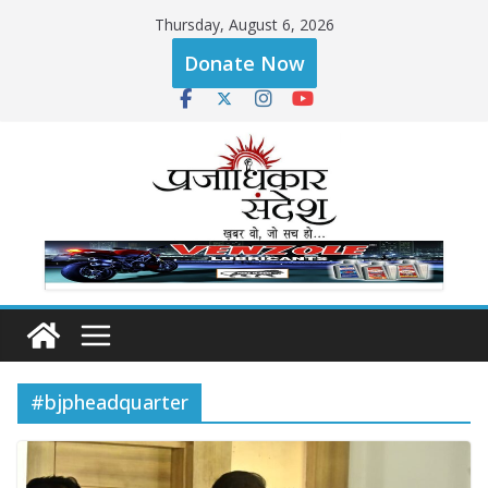
Skip
Thursday, August 6, 2026
to
Donate Now
content
#bjpheadquarter