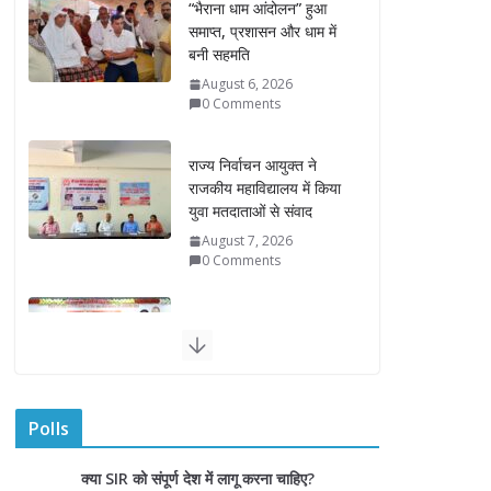
राज्य निर्वाचन आयुक्त ने
राजकीय महाविद्यालय में किया
युवा मतदाताओं से संवाद
August 7, 2026
0 Comments
“घुमंतू विकास बोर्ड” में सभी
समुदायों का प्रतिनिधित्व
सुनिश्चित किया जाएगा-
मुख्यमंत्री योगी आदित्यनाथ
August 6, 2026
सदन में उजागर हुआ सपा का
दलित-पिछड़ा, युवा, गरीब,
किसान, महिला विरोधी चरित्र-
सीएम योगी
August 6, 2026
Polls
क्या SIR को संपूर्ण देश में लागू करना चाहिए?
अम्बाला मण्डल ने रेल सेवा में