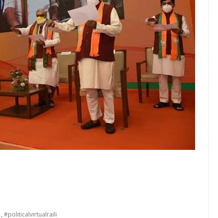
1
,
#politicalvirtualraili