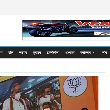
थ्य
खेल
व्यापार
क्राइम
टेक्नोलॉजी
अध्यात्म
मनोरंजन
जॉब