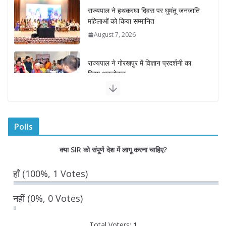
August 7, 2026
राज्यपाल ने गोरखपुर में विज्ञान प्रदर्शनी का
किया अवलोकन
August 7, 2026
राज्य निर्वाचन आयुक्त ने राजकीय महाविद्यालय
में किया युवा मतदाताओं से संवाद
August 7, 2026
0 Comments
Polls
“घुमंतू विकास बोर्ड” में सभी समुदायों का
क्या SIR को संपूर्ण देश में लागू करना चाहिए?
प्रतिनिधित्व सुनिश्चित किया जाएगा- मुख्यमंत्री
योगी आदित्यनाथ
हाँ
(100%, 1 Votes)
August 6, 2026
नहीं
(0%, 0 Votes)
Total Voters:
1