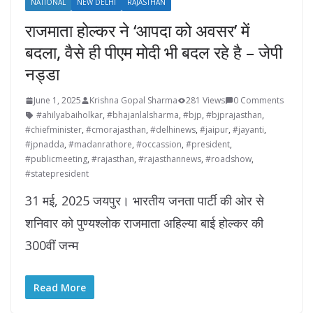
NATIONAL
NEW DELHI
RAJASTHAN
राजमाता होल्कर ने ‘आपदा को अवसर’ में
बदला, वैसे ही पीएम मोदी भी बदल रहे है – जेपी
नड्डा
June 1, 2025
Krishna Gopal Sharma
281 Views
0 Comments
#ahilyabaiholkar
,
#bhajanlalsharma
,
#bjp
,
#bjprajasthan
,
#chiefminister
,
#cmorajasthan
,
#delhinews
,
#jaipur
,
#jayanti
,
#jpnadda
,
#madanrathore
,
#occassion
,
#president
,
#publicmeeting
,
#rajasthan
,
#rajasthannews
,
#roadshow
,
#statepresident
31 मई, 2025 जयपुर। भारतीय जनता पार्टी की ओर से
शनिवार को पुण्यश्लोक राजमाता अहिल्या बाई होल्कर की
300वीं जन्म
Read More