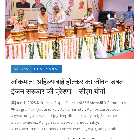
NATIONAL
UTTAR PRADESH
लोकमाता अहिल्याबाई होल्कर का जीवन डबल
इंजन सरकार की प्रेरणा – सीएम योगी
June 1, 2025
Krishna Gopal Sharma
586 Views
0 Comments
#agra
,
#ahilyabaiholkar
,
#chiefminister
,
#cmouttarpradesh
,
#governor
,
#haryana
,
#jagdeepdhankar
,
#jayanti
,
#lucknow
,
#lucknownews
,
#organised
,
#soochnanideahalay
,
#upgovernment
,
#upnews
,
#vicepresident
,
#yogiadityanath