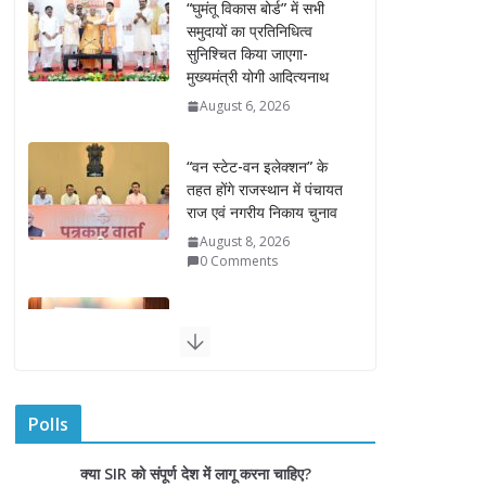
“वन स्टेट-वन इलेक्शन” के
तहत होंगे राजस्थान में पंचायत
राज एवं नगरीय निकाय चुनाव
August 8, 2026
0 Comments
राज्यपाल ने हथकरघा दिवस
पर घुमंतू जनजाति महिलाओं
को किया सम्मानित
August 7, 2026
राज्यपाल ने गोरखपुर में विज्ञान
प्रदर्शनी का किया अवलोकन
August 7, 2026
राज्य निर्वाचन आयुक्त ने
Polls
राजकीय महाविद्यालय में किया
युवा मतदाताओं से संवाद
क्या SIR को संपूर्ण देश में लागू करना चाहिए?