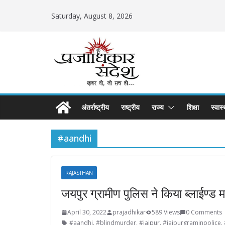
Skip
Saturday, August 8, 2026
to
content
अंतर्राष्ट्रीय
राष्ट्रीय
राज्य
शिक्षा
स्वास्
#aandhi
RAJASTHAN
जयपुर ग्रामीण पुलिस ने किया ब्लाईण्ड म
April 30, 2022
prajadhikar
589 Views
0 Comments
#aandhi
,
#blindmurder
,
#jaipur
,
#jaipurgraminpolice
,