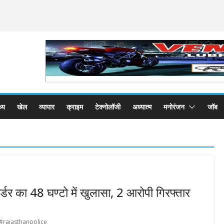
थ्य
खेल
व्यापार
क्राइम
टेक्नोलॉजी
अध्यात्म
मनोरंजन
जॉब
र्डर का 48 घण्टो में खुलासा, 2 आरोपी गिरफ्तार
#rajasthanpolice