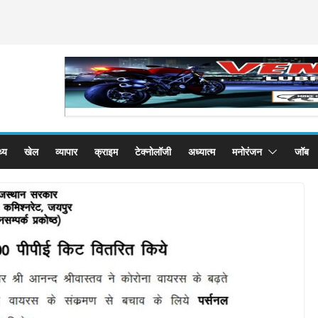
थ्य
खेल
व्यापार
क्राइम
टेक्नोलॉजी
अध्यात्म
मनोरंजन
जॉब