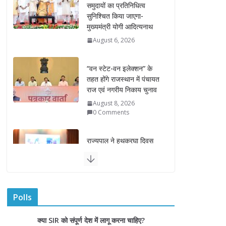
“वन स्टेट-वन इलेक्शन” के
तहत होंगे राजस्थान में पंचायत
राज एवं नगरीय निकाय चुनाव
August 8, 2026
0 Comments
राज्यपाल ने हथकरघा दिवस
पर घुमंतू जनजाति महिलाओं
को किया सम्मानित
August 7, 2026
राज्यपाल ने गोरखपुर में विज्ञान
प्रदर्शनी का किया अवलोकन
August 7, 2026
यटन दिवस – पर्यटन विभाग की नई पहल,
राज्य निर्वाचन आयुक्त ने
Polls
रिज्म को बढ़ावा
राजकीय महाविद्यालय में किया
युवा मतदाताओं से संवाद
क्या SIR को संपूर्ण देश में लागू करना चाहिए?
 28, 2022
0