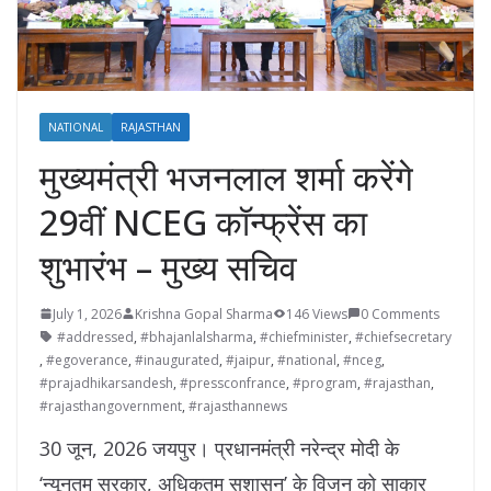
NATIONAL
RAJASTHAN
मुख्यमंत्री भजनलाल शर्मा करेंगे
29वीं NCEG कॉन्फ्रेंस का
शुभारंभ – मुख्य सचिव
July 1, 2026
Krishna Gopal Sharma
146 Views
0 Comments
#addressed
,
#bhajanlalsharma
,
#chiefminister
,
#chiefsecretary
,
#egoverance
,
#inaugurated
,
#jaipur
,
#national
,
#nceg
,
#prajadhikarsandesh
,
#pressconfrance
,
#program
,
#rajasthan
,
#rajasthangovernment
,
#rajasthannews
30 जून, 2026 जयपुर। प्रधानमंत्री नरेन्द्र मोदी के
‘न्यूनतम सरकार, अधिकतम सुशासन’ के विजन को साकार