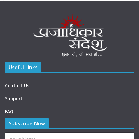
Useful Links
Contact Us
Support
FAQ
Subscribe Now
N
N