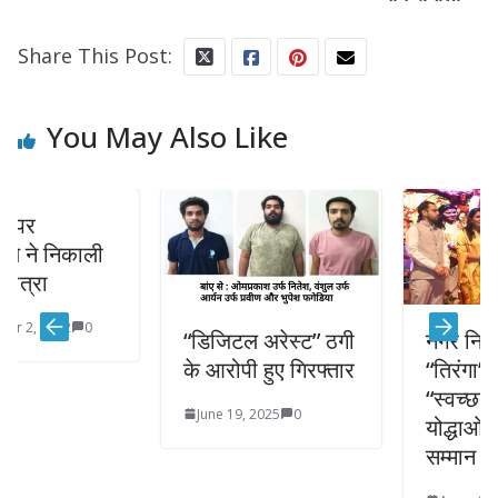
Share This Post:
You May Also Like
ी
“डिजिटल अरेस्ट” ठगी
नगर निगम ग्रेटर ने
के आरोपी हुए गिरफ्तार
“तिरंगा” रैली में दिया
“स्वच्छता” का संदेश,
June 19, 2025
0
योद्धाओं का हुआ
सम्मान