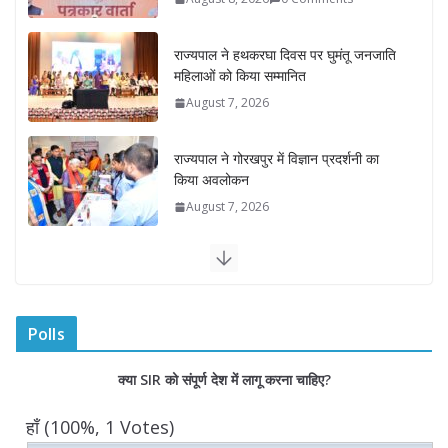
राज्यपाल ने हथकरघा दिवस पर घुमंतू जनजाति
महिलाओं को किया सम्मानित
August 7, 2026
राज्यपाल ने गोरखपुर में विज्ञान प्रदर्शनी का
किया अवलोकन
August 7, 2026
राज्य निर्वाचन आयुक्त ने राजकीय महाविद्यालय
में किया युवा मतदाताओं से संवाद
August 7, 2026
0 Comments
Polls
“घुमंतू विकास बोर्ड” में सभी समुदायों का
क्या SIR को संपूर्ण देश में लागू करना चाहिए?
प्रतिनिधित्व सुनिश्चित किया जाएगा- मुख्यमंत्री
योगी आदित्यनाथ
हाँ
(100%, 1 Votes)
August 6, 2026