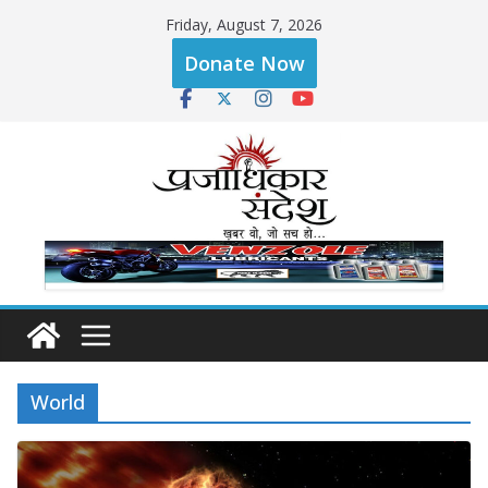
Skip
Friday, August 7, 2026
to
Donate Now
content
World