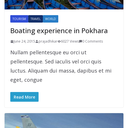
TOURISM
TRAVEL
WORLD
Boating experience in Pokhara
June 24, 2015
prajadhikar
6027 Views
0 Comments
Nullam pellentesque eu orci ut
pellentesque. Sed iaculis vel orci quis
luctus. Aliquam dui massa, dapibus et mi
eget, congue
Read More