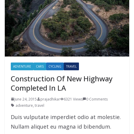
ADVENTURE
CARS
CYCLING
TRAVEL
Construction Of New Highway
Completed In LA
June 24, 2015
prajadhikar
6321 Views
0 Comments
adventure
,
travel
Duis vulputate imperdiet odio at molestie.
Nullam aliquet eu magna id bibendum.