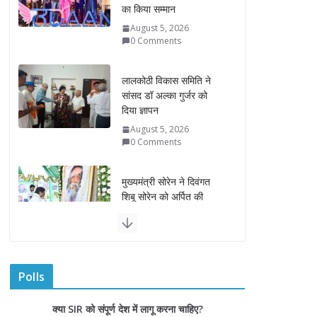
लालकोठी विकास समिति ने
सांसद डॉ अल्का गुर्जर को
दिया ज्ञापन
August 5, 2026
0 Comments
मुख्यमंत्री सोरेन ने दिवंगत
शिबू सोरेन को अर्पित की
भावभीनी श्रद्धांजलि
August 5, 2026
रोडवेज बसों में वरिष्ठ महिलाओं
को मिलेगी नि:शुल्क यात्रा
सुविधा
August 5, 2026
Polls
वरिष्ठ नागरिकों हेतु ‘राजस्थान
वाहिनी भारत गौरव ट्रेन’ हुई
क्या SIR को संपूर्ण देश में लागू करना चाहिए?
रवाना