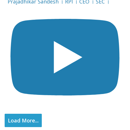
Prajadhikar Sandesh । RPI । CEO । SEC ।
Load More...