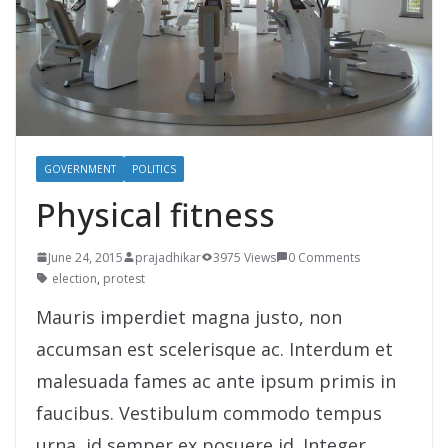
GOVERNMENT
POLITICS
Physical fitness
June 24, 2015
prajadhikar
3975 Views
0 Comments
election
,
protest
Mauris imperdiet magna justo, non
accumsan est scelerisque ac. Interdum et
malesuada fames ac ante ipsum primis in
faucibus. Vestibulum commodo tempus
urna, id semper ex posuere id. Integer