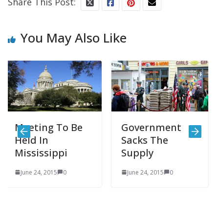
Share This Post:
You May Also Like
ting To Be
Government
Polit
d In
Sacks The
Disc
sissippi
Supply
Mee
 24, 2015
0
June 24, 2015
0
June 2