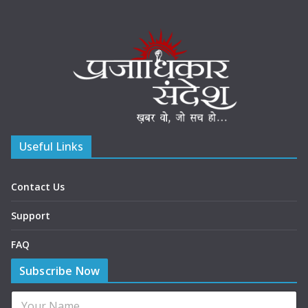
Useful Links
Contact Us
Support
FAQ
Subscribe Now
N