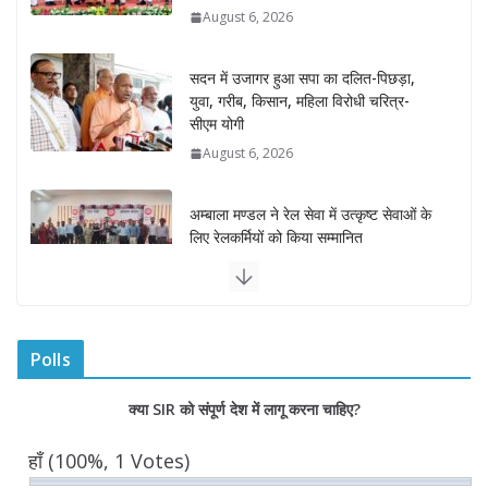
August 6, 2026
सदन में उजागर हुआ सपा का दलित-पिछड़ा,
युवा, गरीब, किसान, महिला विरोधी चरित्र-
सीएम योगी
August 6, 2026
अम्बाला मण्डल ने रेल सेवा में उत्कृष्ट सेवाओं के
लिए रेलकर्मियों को किया सम्मानित
August 6, 2026
“भैराना धाम आंदोलन” हुआ समाप्त, प्रशासन
और धाम में बनी सहमति
Polls
August 6, 2026
0 Comments
क्या SIR को संपूर्ण देश में लागू करना चाहिए?
राज्य निर्वाचन आयुक्त ने की आगामी चुनावों की
हाँ
(100%, 1 Votes)
तैयारियों की समीक्षा