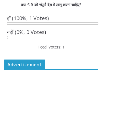
कि
क्या SIR को संपूर्ण देश में लागू करना चाहिए?
या
जाए
हाँ
(100%, 1 Votes)
गा-
मु
नहीं
(0%, 0 Votes)
ख्य
मं
त्री
Total Voters:
1
यो
गी
आ
Advertisement
दि
त्य
नाथ
Au
gu
st
6,
20
26