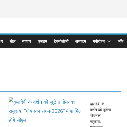
थ्य
खेल
व्यापार
क्राइम
टेक्नोलॉजी
अध्यात्म
मनोरंजन
जॉब
कुलदेवी के
दर्शन को जुटेगा
गोयनका
समुदाय,