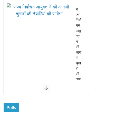
“घुमं
तू
वि
का
स
बोर्ड
” में
सभी
समु
दा
यों
का
प्र
ति
नि
धि
त्व
सुनि
श्चि
Polls
त